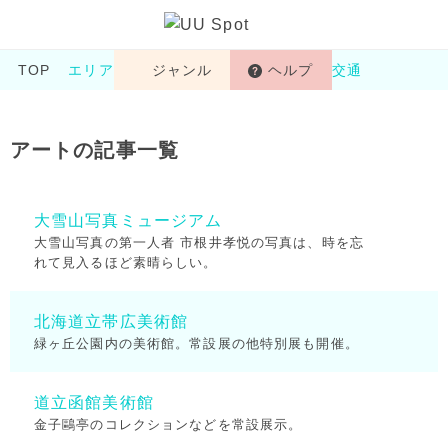
TOP
エリア
ジャンル
ヘルプ
交通
アートの記事一覧
大雪山写真ミュージアム
大雪山写真の第一人者 市根井孝悦の写真は、時を忘
れて見入るほど素晴らしい。
北海道立帯広美術館
緑ヶ丘公園内の美術館。常設展の他特別展も開催。
道立函館美術館
金子鷗亭のコレクションなどを常設展示。