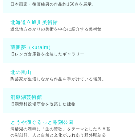
日本画家・後藤純男の作品約150点を展示。
北海道立旭川美術館
道北地方ゆかりの美術を中心に紹介する美術館
蔵囲夢（kuraim）
旧レンガ倉庫群を改装したギャラリー
北の嵐山
陶芸家が生活しながら作品を手がけている場所。
洞爺湖芸術館
旧洞爺村役場庁舎を改築した建物
とうや湖ぐるっと彫刻公園
洞爺湖の湖畔に「生の賛歌」をテーマとした５８基
の彫刻群。人と自然と文化がふれあう野外彫刻公