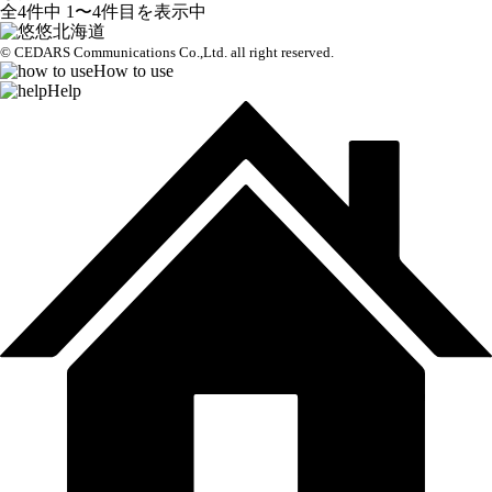
全4件中 1〜4件目を表示中
© CEDARS Communications Co.,Ltd.
all right reserved.
How to use
Help