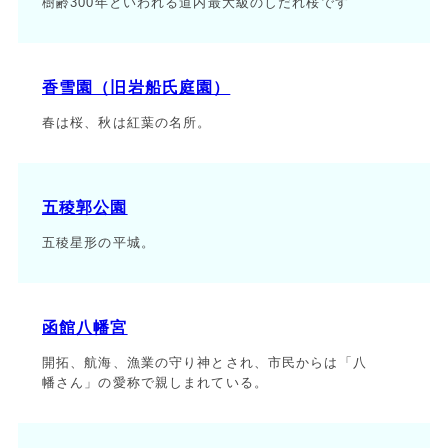
樹齢300年といわれる道内最大級のしだれ桜です
香雪園（旧岩船氏庭園）
春は桜、秋は紅葉の名所。
五稜郭公園
五稜星形の平城。
函館八幡宮
開拓、航海、漁業の守り神とされ、市民からは「八
幡さん」の愛称で親しまれている。