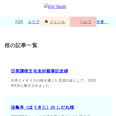
TOP
エリア
ジャンル
ヘルプ
交通
桜の記事一覧
日英讃桜文化友好親善記念碑
日本とイギリスの桜を通じた交流の証として、2016
年5月に建立されました。
法亀寺（ほうきじ）の しだれ桜