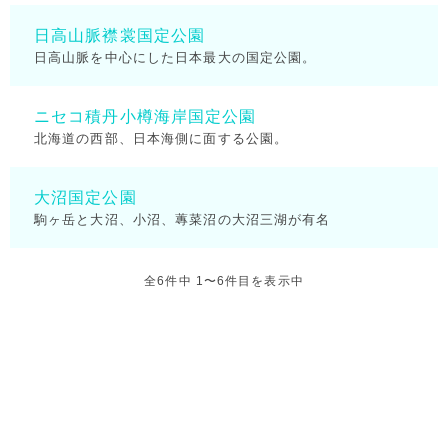
日高山脈襟裳国定公園
日高山脈を中心にした日本最大の国定公園。
ニセコ積丹小樽海岸国定公園
北海道の西部、日本海側に面する公園。
大沼国定公園
駒ヶ岳と大沼、小沼、蓴菜沼の大沼三湖が有名
全6件中 1〜6件目を表示中