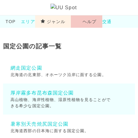
TOP
エリア
ジャンル
ヘルプ
交通
国定公園の記事一覧
網走国定公園
北海道の北東部、オホーツク沿岸に面する公園。
厚岸霧多布昆布森国定公園
高山植物、海岸性植物、湿原性植物を見ることがで
きる希少な国定公園。
暑寒別天売焼尻国定公園
北海道西部の日本海に面する国定公園。