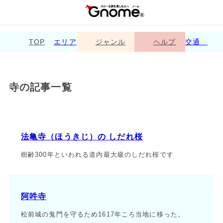
TOP
エリア
ジャンル
ヘルプ
交通
寺の記事一覧
法亀寺（ほうきじ）の しだれ桜
樹齢300年といわれる道内最大級のしだれ桜です
阿吽寺
松前城の鬼門を守るため1617年ころ当地に移った。