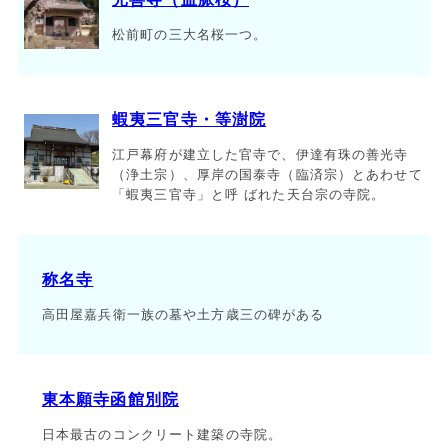
松前町の三大名桜一つ。
蝦夷三官寺・等澍院
江戸幕府が建立した官寺で、伊達有珠の善光寺
（浄土宗）、厚岸の国泰寺（臨済宗）とあわせて
「蝦夷三官寺」と呼 ばれた天台宗の寺院。
称名寺
高田屋嘉兵衛一族の墓や土方歳三の碑がある
東本願寺函館別院
日本最古のコンクリート建築の寺院。