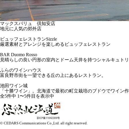
マックスバリュ 倶知安店
地元に人気の郊外店
ビュッフェレストランSizzle
厳選素材とアレンジを楽しめるビュッフェレストラン
BAR Duomo Rosso
見晴らしの良い円形の室内とドーム天井を持つシャルキュトリ
ふらのワインハウス
富良野市街を一望できる丘の上にあるレストラン。
池田ワイン城
「十勝ワイン」。北海道で最初の町立栽培のブドウでワイン作
全5件中 1〜5件目を表示中
© CEDARS Communications Co.,Ltd.
all right reserved.