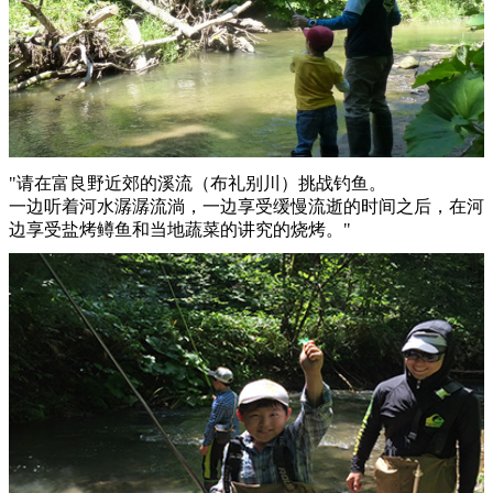
"请在富良野近郊的溪流（布礼别川）挑战钓鱼。
一边听着河水潺潺流淌，一边享受缓慢流逝的时间之后，在河
边享受盐烤鳟鱼和当地蔬菜的讲究的烧烤。"