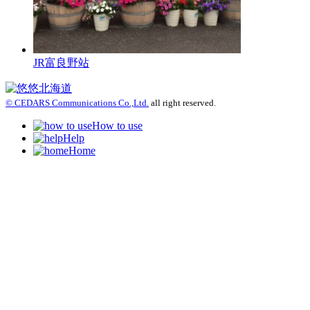
JR富良野站
© CEDARS Communications Co.,Ltd.
all right reserved.
How to use
Help
Home