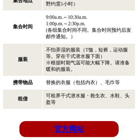
集合地点
野约需1小时）
9:00a.m.～10:30a.m.
1:00p.m.～2:30p.m.
集合时间
(各组集合时间不同。集合时间预约后发
邮件通知。）
不怕弄湿的服装（T恤，短裤，运动服
等。穿在干式潜水服下面）
服装
※根据时期气温可能大幅下降。请准备
暖和的服装。
携带物品
替换的衣服（包括内衣）、毛巾等
可租界干式潜水服・救生衣、水鞋、头
租借
盔等
官方网站