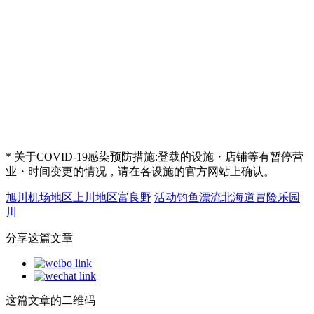
* 关于COVID-19感染预防措施:登载的设施・店铺等有暂停营
业・时间变更的情况，请在各设施的官方网站上确认。
旭川机场地区
上川地区
富良野
活动
钓鱼
漂流
北海道冒险乐园
川
分享这篇文章
这篇文章的二维码