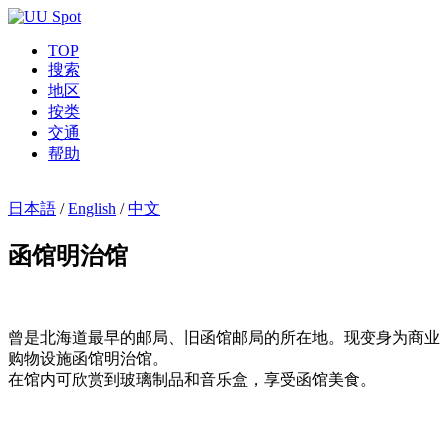
TOP
搜索
地区
按类
交通
帮助
日本語
/
English
/
中文
函馆明治馆
曾是北海道最早的邮局、旧函馆邮局的所在地。现变身为商业
购物设施函馆明治馆。
在馆内可欣赏到玻璃制品和音乐盒，享受函馆美食。