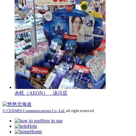
永旺（AEON） 汤川店
© CEDARS Communications Co.,Ltd.
all right reserved.
How to use
Help
Home