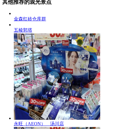
其他推荐的观光景点
金森红砖仓库群
五棱郭塔
永旺（AEON） 汤川店