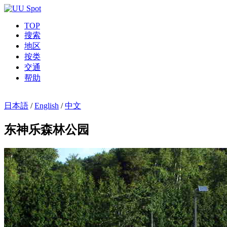
TOP
搜索
地区
按类
交通
帮助
日本語
/
English
/
中文
东神乐森林公园