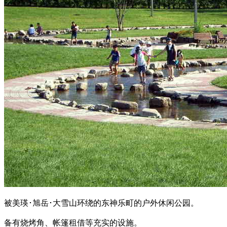
被美瑛･旭岳･大雪山环绕的东神乐町的户外休闲公园。
备有烧烤角、帐篷租借等充实的设施。