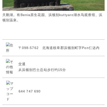
天鹅湖。有Benia原生花园、浜顿别kuttyaro湖水鸟观察馆、浜
顿别温泉。
〒098-5762 北海道枝幸郡浜顿别町字Pon仁达内
交通
从浜顿别巴士总站步行约15分
644 747 690