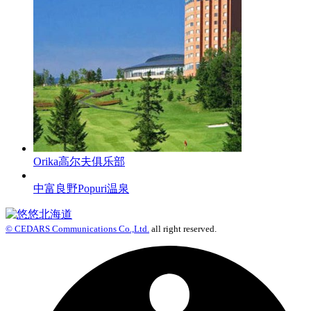
Orika高尔夫俱乐部
中富良野Popuri温泉
© CEDARS Communications Co.,Ltd.
all right reserved.