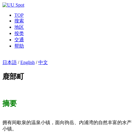
TOP
搜索
地区
按类
交通
帮助
日本語
/
English
/
中文
鹿部町
摘要
拥有间歇泉的温泉小镇，面向驹岳、内浦湾的自然丰富的水产
小镇。