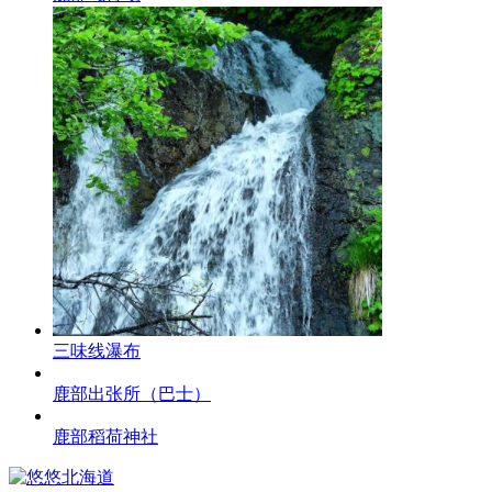
三味线瀑布
鹿部出张所（巴士）
鹿部稻荷神社