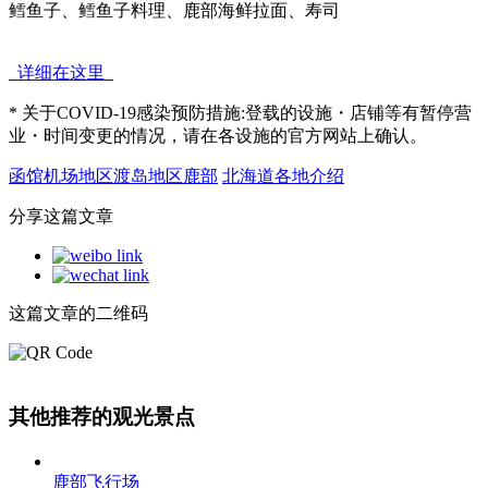
鳕鱼子、鳕鱼子料理、鹿部海鲜拉面、寿司
详细在这里
* 关于COVID-19感染预防措施:登载的设施・店铺等有暂停营
业・时间变更的情况，请在各设施的官方网站上确认。
函馆机场地区
渡岛地区
鹿部
北海道各地介绍
分享这篇文章
这篇文章的二维码
其他推荐的观光景点
鹿部飞行场