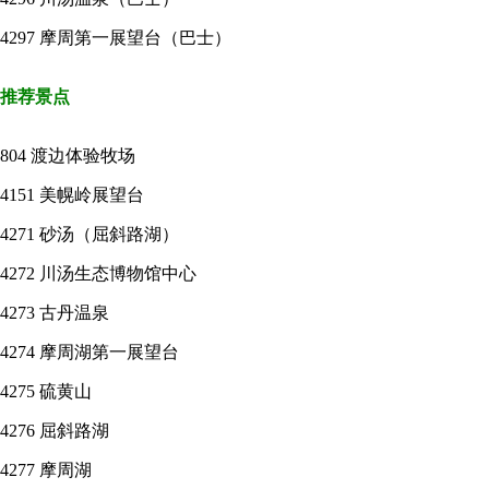
4297
摩周第一展望台（巴士）
推荐景点
804
渡边体验牧场
4151
美幌岭展望台
4271
砂汤（屈斜路湖）
4272
川汤生态博物馆中心
4273
古丹温泉
4274
摩周湖第一展望台
4275
硫黄山
4276
屈斜路湖
4277
摩周湖