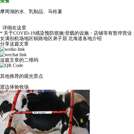
美食
摩周湖的水、乳制品、马铃薯
详细在这里
* 关于COVID-19感染预防措施:登载的设施・店铺等有暂停
女满别机场地区
钏路地区
弟子屈
北海道各地介绍
分享这篇文章
这篇文章的二维码
其他推荐的观光景点
渡边体验牧场