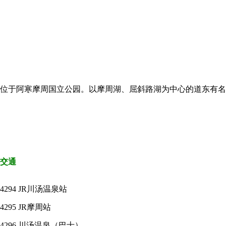
位于阿寒摩周国立公园。以摩周湖、屈斜路湖为中心的道东有名
交通
4294
JR川汤温泉站
4295
JR摩周站
4296
川汤温泉（巴士）