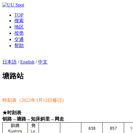
TOP
搜索
地区
按类
交通
帮助
日本語
/
English
/
中文
塘路站
時刻表（2022年3月12日修订）
★时刻表
钏路→塘路→知床斜里→网走