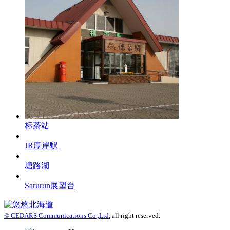
标茶站
JR厚岸駅
塘路湖
Sarurun展望台
© CEDARS Communications Co.,Ltd.
all right reserved.