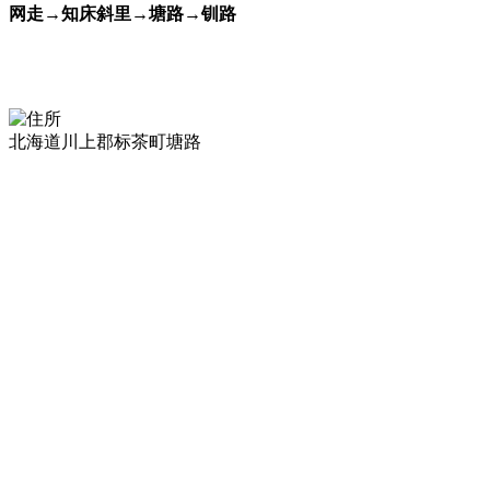
网走→知床斜里→塘路→钏路
北海道川上郡标茶町塘路