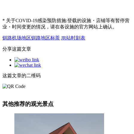
* 关于COVID-19感染预防措施:登载的设施・店铺等有暂停营
业・时间变更的情况，请在各设施的官方网站上确认。
钏路机场地区
钏路地区
标茶
JR
站
时刻表
分享这篇文章
这篇文章的二维码
其他推荐的观光景点