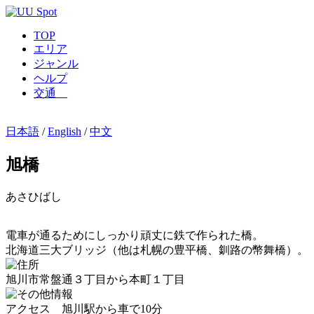
TOP
エリア
ジャンル
ヘルプ
交通
日本語
/
English
/
中文
旭橋
あさひばし
電車が通るためにしっかり頑丈に鉄で作られた橋。
北海道三大ブリッジ（他は札幌の豊平橋、釧路の幣舞橋）。
旭川市常盤通３丁目から本町１丁目
アクセス 旭川駅から車で10分