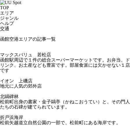
TOP
エリア
ジャンル
ヘルプ
交通
函館空港エリアの記事一覧
マックスバリュ 若松店
函館駅周辺で１件の総合スーパーマーケットです。お弁当、ド
リンク、お土産なども豊富です。部屋食派には欠かせない１店
です
イオン 上磯店
地元に人気の郊外店
北鷗碑林
松前町出身の書家・金子鷗亭（かねこおうてい）と、その門人
たちの石碑が建てられています。
折戸浜海岸
松前矢越道立自然公園の一部で、松前町にある海岸です。