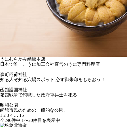
うにむらかみ函館本店
日本で唯一、うに加工会社直営のうに専門料理店
森町稲荷神社
知る人ぞ知る穴場スポット 必ず御朱印をもらおう！
函館護国神社
箱館戦争で殉職した政府軍兵士を祀る
昭和公園
函館市民のための一般的な公園。
1
2
3
4
…
15
全296件中 1〜20件目を表示中