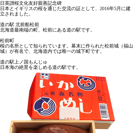
日英讃桜文化友好親善記念碑
日本とイギリスの桜を通じた交流の証として、2016年5月に建
立されました。
道の駅 北前船松前
北海道最南端の町、松前にある道の駅です。
松前町
桜の名所として知られています。幕末に作られた松前城（福山
城）が有名で、北海道内では唯一の城下町です。
道の駅上ノ国もんじゅ
日本海の絶景を楽しめる道の駅です。