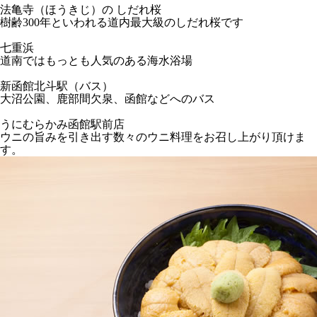
法亀寺（ほうきじ）の しだれ桜
樹齢300年といわれる道内最大級のしだれ桜です
七重浜
道南ではもっとも人気のある海水浴場
新函館北斗駅（バス）
大沼公園、鹿部間欠泉、函館などへのバス
うにむらかみ函館駅前店
ウニの旨みを引き出す数々のウニ料理をお召し上がり頂けま
す。