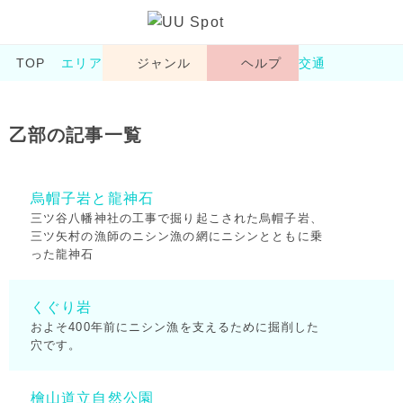
TOP
エリア
ジャンル
ヘルプ
交通
乙部の記事一覧
烏帽子岩と龍神石
三ツ谷八幡神社の工事で掘り起こされた烏帽子岩、
三ツ矢村の漁師のニシン漁の網にニシンとともに乗
った龍神石
くぐり岩
およそ400年前にニシン漁を支えるために掘削した
穴です。
檜山道立自然公園