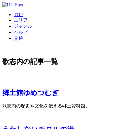
TOP
エリア
ジャンル
ヘルプ
交通
歌志内の記事一覧
郷土館ゆめつむぎ
歌志内の歴史や文化を伝える郷土資料館。