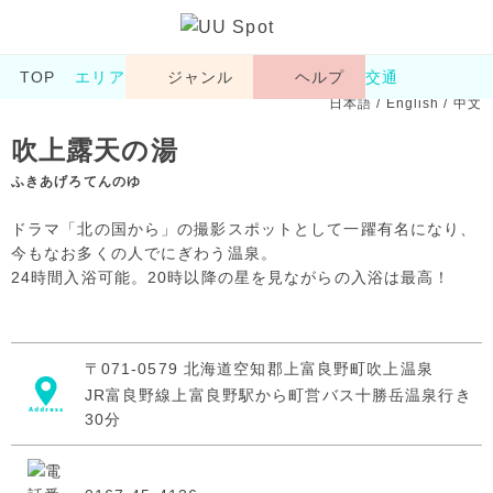
TOP
エリア
ジャンル
ヘルプ
交通
日本語
/
English
/
中文
吹上露天の湯
ふきあげろてんのゆ
ドラマ「北の国から」の撮影スポットとして一躍有名になり、
今もなお多くの人でにぎわう温泉。
24時間入浴可能。20時以降の星を見ながらの入浴は最高！
〒071-0579 北海道空知郡上富良野町吹上温泉
JR富良野線上富良野駅から町営バス十勝岳温泉行き
30分