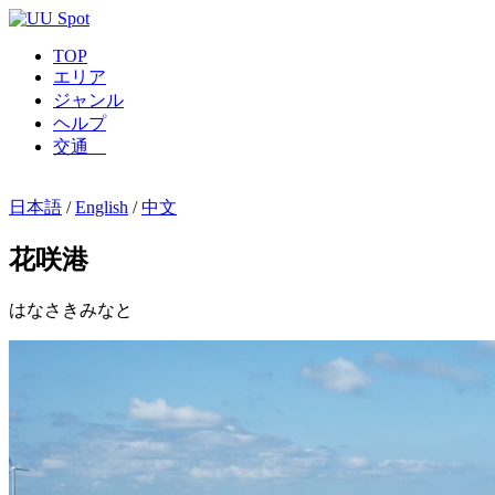
TOP
エリア
ジャンル
ヘルプ
交通
日本語
/
English
/
中文
花咲港
はなさきみなと