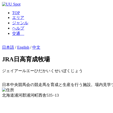
TOP
エリア
ジャンル
ヘルプ
交通
日本語
/
English
/
中文
JRA日高育成牧場
ジェイアールエーひだかいくせいぼくじょう
日本中央競馬会の競走馬を育成と生産を行う施設。場内見学
北海道浦河郡浦河町西舎535−13