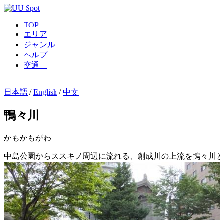
TOP
エリア
ジャンル
ヘルプ
交通
日本語
/
English
/
中文
鴨々川
かもかもがわ
中島公園からススキノ周辺に流れる、創成川の上流を鴨々川