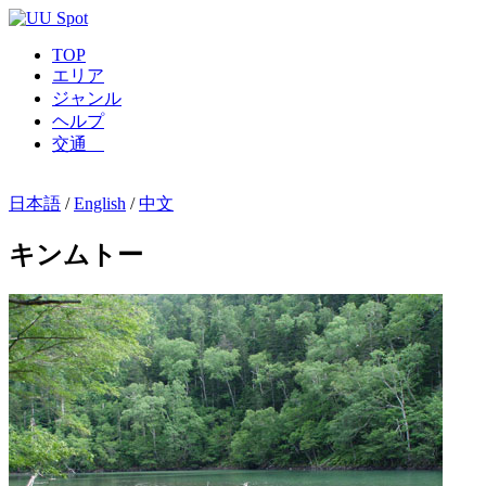
TOP
エリア
ジャンル
ヘルプ
交通
日本語
/
English
/
中文
キンムトー