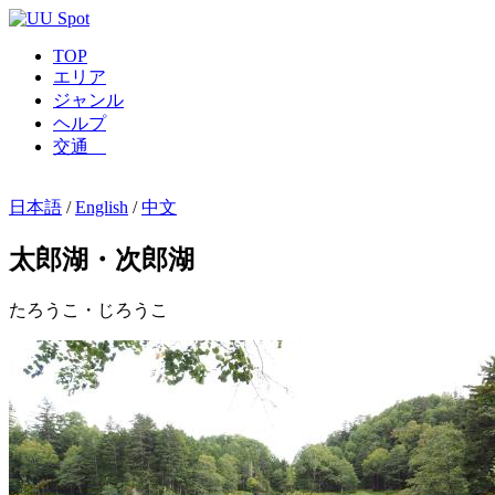
TOP
エリア
ジャンル
ヘルプ
交通
日本語
/
English
/
中文
太郎湖・次郎湖
たろうこ・じろうこ