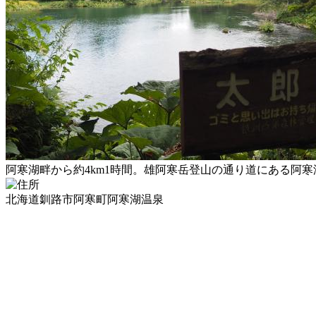
阿寒湖畔から約4km1時間。雄阿寒岳登山の通り道にある阿
北海道釧路市阿寒町阿寒湖温泉