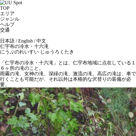
TOP
エリア
ジャンル
ヘルプ
交通
日本語
/
English
/
中文
仁宇布の冷水・十六滝
にうぷのれいすい じゅうろくたき
「仁宇布の冷水・十六滝」とは、仁宇布地域に点在している１
６ヶ所の滝のこと。
雨霧の滝、女神の滝、深緑の滝、激流の滝、高広の滝は、車で
行くことも可能だが、それ以外は本格的な沢登りの装備が必
要。