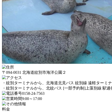
〒094-0031 北海道紋別市海洋公園２
・紋別ターミナルから、北海道北見バス 紋別線 遠軽ターミ
・紋別ターミナルから、北紋バス [一部予約制]上藻別線 駅
0158-24-7563
9:00～17:00
料金