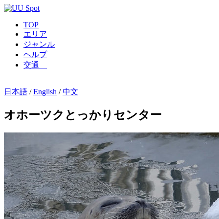
TOP
エリア
ジャンル
ヘルプ
交通
日本語
/
English
/
中文
オホーツクとっかりセンター