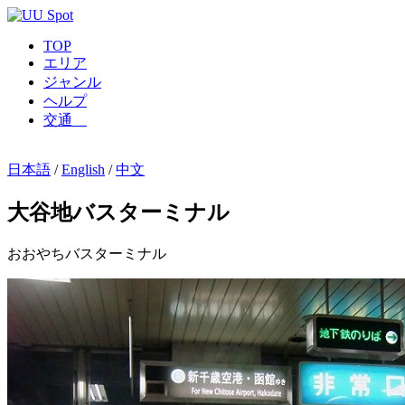
TOP
エリア
ジャンル
ヘルプ
交通
日本語
/
English
/
中文
大谷地バスターミナル
おおやちバスターミナル