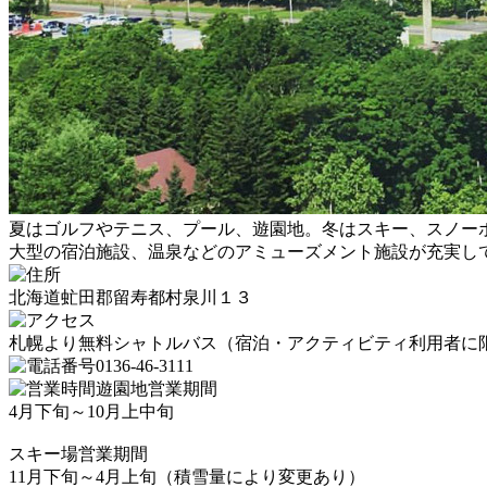
夏はゴルフやテニス、プール、遊園地。冬はスキー、スノー
大型の宿泊施設、温泉などのアミューズメント施設が充実し
北海道虻田郡留寿都村泉川１３
札幌より無料シャトルバス（宿泊・アクティビティ利用者に
0136-46-3111
遊園地営業期間
4月下旬～10月上中旬
スキー場営業期間
11月下旬～4月上旬（積雪量により変更あり）