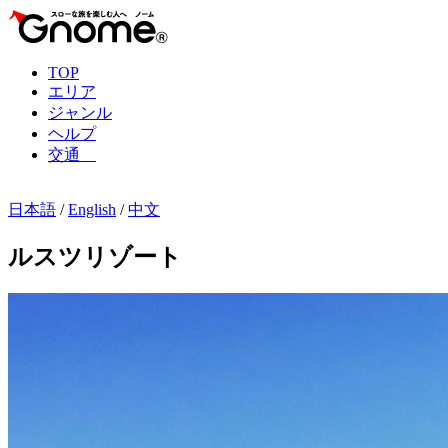
TOP
エリア
ジャンル
ヘルプ
交通
日本語
/
English
/
中文
ルスツリゾート