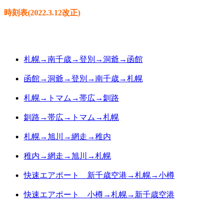
時刻表(2022.3.12改正)
札幌→南千歳→登別→洞爺→函館
函館→洞爺→登別→南千歳→札幌
札幌→トマム→帯広→釧路
釧路→帯広→トマム→札幌
札幌→旭川→網走→稚内
稚内→網走→旭川→札幌
快速エアポート 新千歳空港→札幌→小樽
快速エアポート 小樽→札幌→新千歳空港