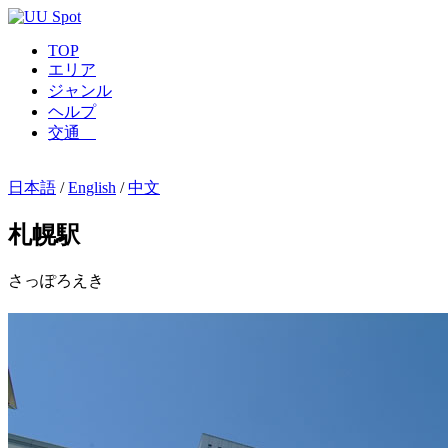
TOP
エリア
ジャンル
ヘルプ
交通
日本語
/
English
/
中文
札幌駅
さっぽろえき