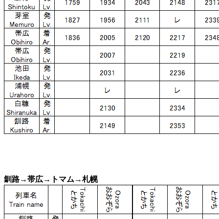
釧路→帯広→トマム→札幌