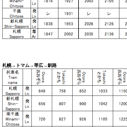
札幌→トマム→帯広→釧路