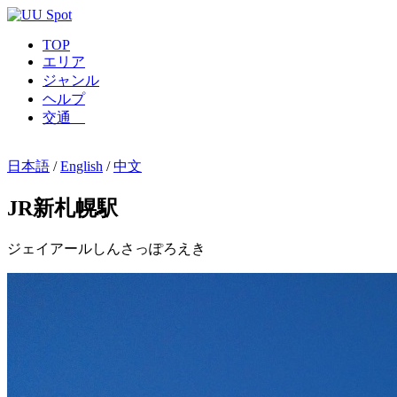
TOP
エリア
ジャンル
ヘルプ
交通
日本語
/
English
/
中文
JR新札幌駅
ジェイアールしんさっぽろえき