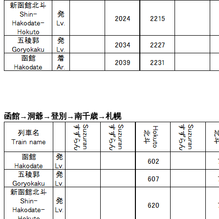
函館→洞爺→登別→南千歳→札幌