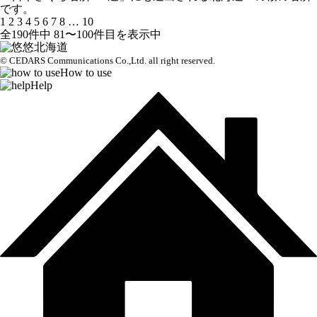
です。
1
2
3
4
5
6
7
8
…
10
全190件中 81〜100件目を表示中
© CEDARS Communications Co.,Ltd.
all right reserved.
How to use
Help