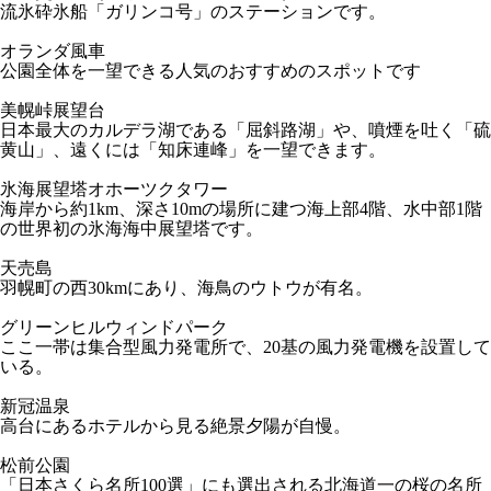
流氷砕氷船「ガリンコ号」のステーションです。
オランダ風車
公園全体を一望できる人気のおすすめのスポットです
美幌峠展望台
日本最大のカルデラ湖である「屈斜路湖」や、噴煙を吐く「硫
黄山」、遠くには「知床連峰」を一望できます。
氷海展望塔オホーツクタワー
海岸から約1km、深さ10mの場所に建つ海上部4階、水中部1階
の世界初の氷海海中展望塔です。
天売島
羽幌町の西30kmにあり、海鳥のウトウが有名。
グリーンヒルウィンドパーク
ここ一帯は集合型風力発電所で、20基の風力発電機を設置して
いる。
新冠温泉
高台にあるホテルから見る絶景夕陽が自慢。
松前公園
「日本さくら名所100選」にも選出される北海道一の桜の名所