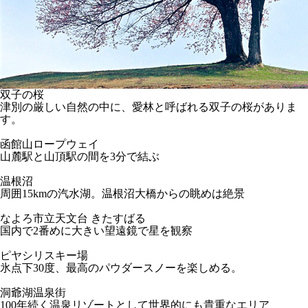
双子の桜
津別の厳しい自然の中に、愛林と呼ばれる双子の桜がありま
す。
函館山ロープウェイ
山麓駅と山頂駅の間を3分で結ぶ
温根沼
周囲15kmの汽水湖。温根沼大橋からの眺めは絶景
なよろ市立天文台 きたすばる
国内で2番めに大きい望遠鏡で星を観察
ピヤシリスキー場
氷点下30度、最高のパウダースノーを楽しめる。
洞爺湖温泉街
100年続く温泉リゾートとして世界的にも貴重なエリア