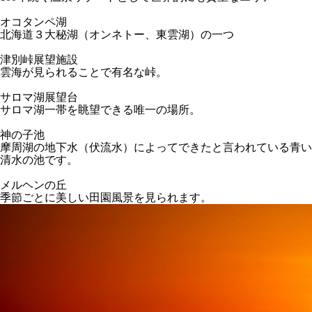
オコタンペ湖
北海道３大秘湖（オンネトー、東雲湖）の一つ
津別峠展望施設
雲海が見られることで有名な峠。
サロマ湖展望台
サロマ湖一帯を眺望できる唯一の場所。
神の子池
摩周湖の地下水（伏流水）によってできたと言われている青い
清水の池です。
メルヘンの丘
季節ごとに美しい田園風景を見られます。