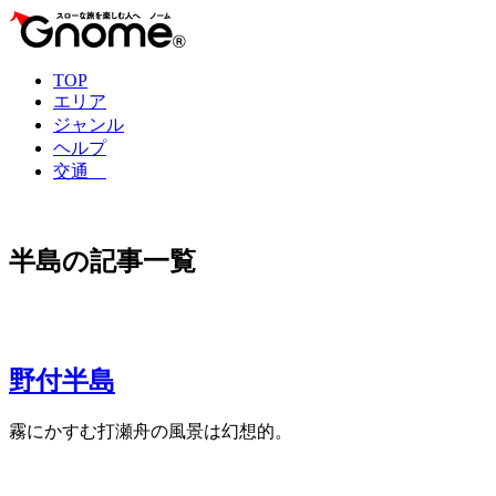
TOP
エリア
ジャンル
ヘルプ
交通
半島の記事一覧
野付半島
霧にかすむ打瀬舟の風景は幻想的。