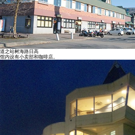
道之站树海路日高
馆内设有小卖部和咖啡店。