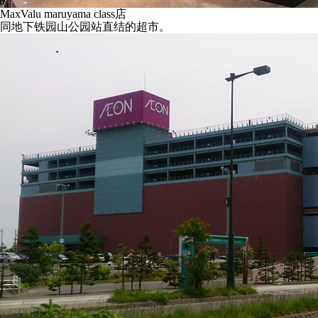
MaxValu maruyama class店
同地下铁园山公园站直结的超市。