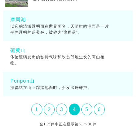
摩周湖
以它的清澈透明而在世界闻名，天晴时的湖面是一片
平静透明的蔚蓝色，被称为“摩周蓝”。
硫黄山
体验硫磺发出的独特气味和欣赏低地生长的高山植
物。
Ponpon山
据说站在山上踩踏地面时，会发出砰砰声。
1
2
3
4
5
6
全115件中正在显示第61〜80件