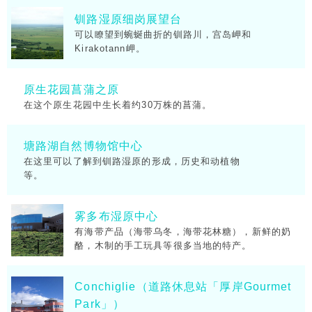
钏路湿原细岗展望台
可以瞭望到蜿蜒曲折的钏路川，宫岛岬和
Kirakotann岬。
原生花园菖蒲之原
在这个原生花园中生长着约30万株的菖蒲。
塘路湖自然博物馆中心
在这里可以了解到钏路湿原的形成，历史和动植物
等。
雾多布湿原中心
有海带产品（海带乌冬，海带花林糖），新鲜的奶
酪，木制的手工玩具等很多当地的特产。
Conchiglie（道路休息站「厚岸Gourmet
Park」）