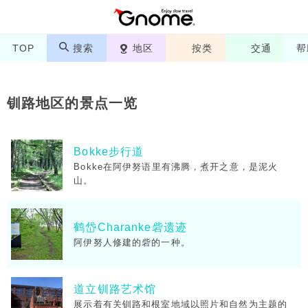
TOP
搜索
地区
按类
交通
帮
钏路地区的景点一览
Bokke步行道
Bokke在阿伊努语里有沸腾，煮开之意，是泥火
山。
鹤岱Charanke砦遗迹
阿伊努人修建的砦的一种。
道立钏路艺术馆
展示着有关钏路和根室地域以照片和自然为主题的