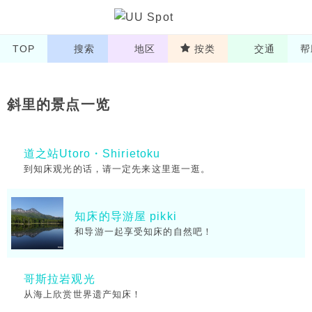
TOP
搜索
地区
按类
交通
帮
斜里的景点一览
道之站Utoro・Shirietoku
到知床观光的话，请一定先来这里逛一逛。
知床的导游屋 pikki
和导游一起享受知床的自然吧！
哥斯拉岩观光
从海上欣赏世界遗产知床！