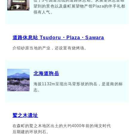
位于5号国道沿线的道路休息站。从展望休息室瞭
望到的景色以及森町展望物产馆Plaza的伴手礼都
很有人气。
道路休息站 Tsudoru・Plaza・Sawara
介绍砂原当地的产业，还设置有烧烤场。
北海道驹岳
海拔1132m呈现出马背形状的驹岳，是道南的标
志。
鹫之木遗址
在森町的鹫之木地区出土的大约4000年前的绳文时代
后期建的环状列石。