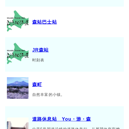
森站巴士站
JR森站
时刻表
森町
自然丰富的小镇。
道路休息站 You・游・森