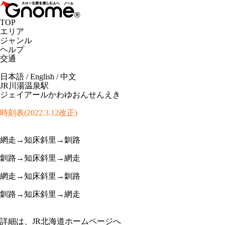
TOP
エリア
ジャンル
ヘルプ
交通
日本語
/
English
/
中文
JR川湯温泉駅
ジェイアールかわゆおんせんえき
時刻表(2022.3.12改正)
網走→知床斜里→釧路
釧路→知床斜里→網走
網走→知床斜里→釧路
釧路→知床斜里→網走
詳細は、JR北海道ホームページへ