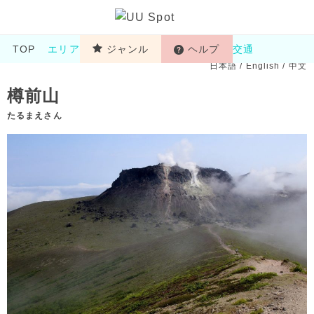
TOP
エリア
ジャンル
ヘルプ
交通
日本語
/
English
/
中文
樽前山
たるまえさん