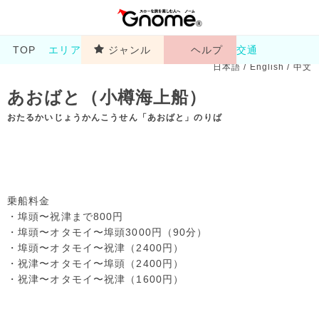
TOP
エリア
ジャンル
ヘルプ
交通
日本語
/
English
/
中文
あおばと（小樽海上船）
おたるかいじょうかんこうせん「あおばと」のりば
乗船料金
・埠頭〜祝津まで800円
・埠頭〜オタモイ〜埠頭3000円（90分）
・埠頭〜オタモイ〜祝津（2400円）
・祝津〜オタモイ〜埠頭（2400円）
・祝津〜オタモイ〜祝津（1600円）