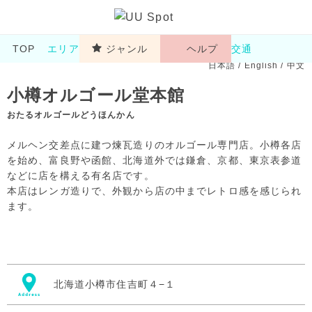
TOP
エリア
ジャンル
ヘルプ
交通
日本語
/
English
/
中文
小樽オルゴール堂本館
おたるオルゴールどうほんかん
メルヘン交差点に建つ煉瓦造りのオルゴール専門店。小樽各店
を始め、富良野や函館、北海道外では鎌倉、京都、東京表参道
などに店を構える有名店です。
本店はレンガ造りで、外観から店の中までレトロ感を感じられ
ます。
北海道小樽市住吉町４−１