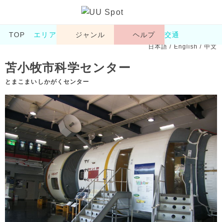
TOP
エリア
ジャンル
ヘルプ
交通
日本語
/
English
/
中文
苫小牧市科学センター
とまこまいしかがくセンター