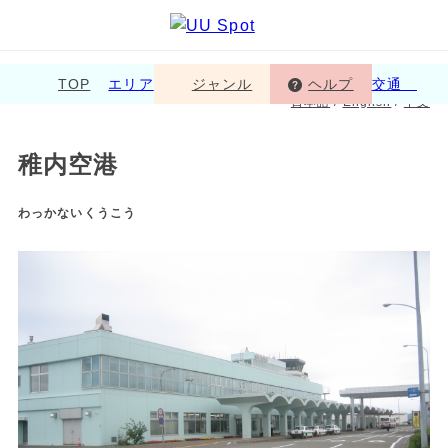
TOP
エリア
ジャンル
ヘルプ
交通
日本語
/
English
/
中文
稚内空港
わっかないくうこう