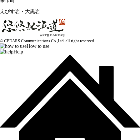
余市町
えびす岩・大黒岩
© CEDARS Communications Co.,Ltd.
all right reserved.
How to use
Help