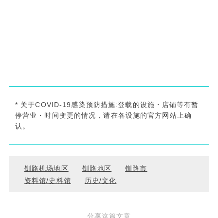
* 关于COVID-19感染预防措施:登载的设施・店铺等有暂
停营业・时间变更的情况，请在各设施的官方网站上确
认。
钏路机场地区
钏路地区
钏路市
资料馆/史料馆
历史/文化
分享这篇文章