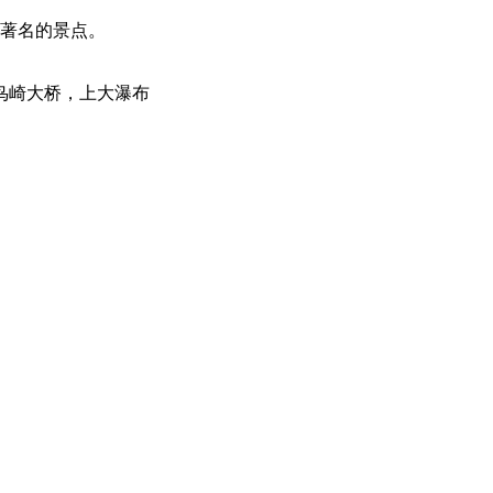
处著名的景点。
鸟崎大桥，上大瀑布