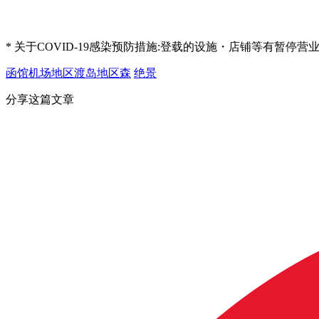
* 关于COVID-19感染预防措施:登载的设施・店铺等有暂
函馆机场地区
渡岛地区
森
绝景
分享这篇文章