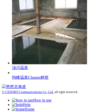
浊川温泉
驹峰温泉Chappu林馆
© CEDARS Communications Co.,Ltd.
all right reserved.
How to use
Help
Home