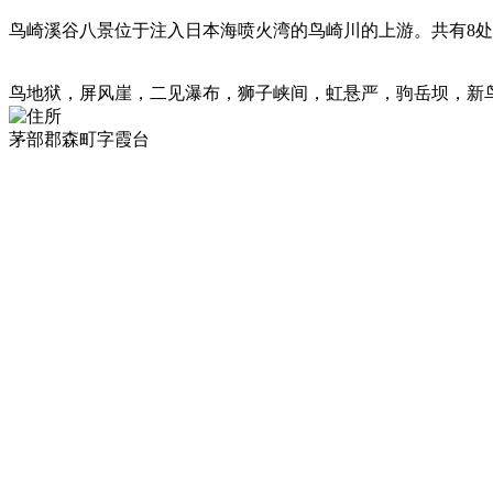
鸟崎溪谷八景位于注入日本海喷火湾的鸟崎川的上游。共有8
鸟地狱，屏风崖，二见瀑布，狮子峡间，虹悬严，驹岳坝，新
茅部郡森町字霞台