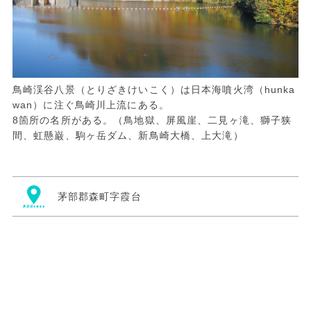
鳥崎渓谷八景（とりざきけいこく）は日本海噴火湾（hunka
wan）に注ぐ鳥崎川上流にある。
8箇所の名所がある。（鳥地獄、屏風崖、二見ヶ滝、獅子狭
間、虹懸巌、駒ヶ岳ダム、新鳥崎大橋、上大滝）
茅部郡森町字霞台