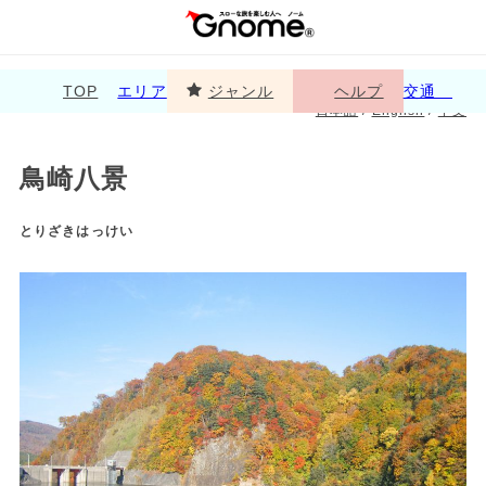
TOP
エリア
ジャンル
ヘルプ
交通
日本語
/
English
/
中文
鳥崎八景
とりざきはっけい