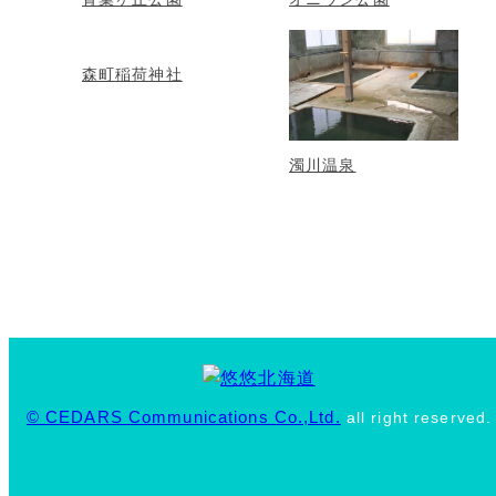
森町稲荷神社
濁川温泉
© CEDARS Communications Co.,Ltd.
all right reserved.