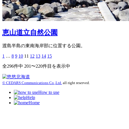
恵山道立自然公園
渡島半島の東南海岸部に位置する公園。
1
…
8
9
10
11
12
13
14
15
全296件中 201〜220件目を表示中
© CEDARS Communications Co.,Ltd.
all right reserved.
How to use
Help
Home