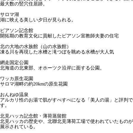
最大数の竪穴住居跡。
サロマ湖
湖に映える美しい夕日が見られる。
ピアソン記念館
開拓期の教育文化に貢献したピアソン宣教師夫妻の住宅
北の大地の水族館（山の水族館）
凍る川を再現した水槽と滝つぼを眺める水槽が大人気
網走国定公園
北海道の北東部、オホーツク沿岸に面する公園。
ワッカ原生花園
サロマ湖畔の約20kmの原生花園
おんねゆ温泉
アルカリ性のお湯で肌がすべすべになる「美人の湯」と評判で
す。
北見ハッカ記念館・薄荷蒸留館
北見ハッカの歴史や、北聯北見薄荷工場で使われていたものが
展示されている。