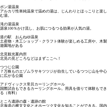
ポン湯温泉
アルカリ性単純温泉で温めの湯は、じんわりとほっこりと楽し
む湯。
滝の湯温泉
源泉100％かけ流し、お肌につるつる効果が人気の湯。
道の駅 おんねゆ温泉
土産物・木工ショップ・クラフト体験が楽しめる工房や、木製
遊園地がある
北見観光案内所
北見の見どころなどはまずここへ！
つつじ公園
７万株ものエゾムラサキツツジが自生しているつつじ山を中心
に広がる公園
アドヴィックス常呂カーリングホール
国際試合もできるカーリングホール。用具を借りて体験もでき
る（有料）
ところ遺跡の森・遺跡の館
北海道の擦文文化とオホーツク文化を知ることができる。国内