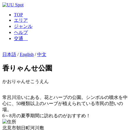
TOP
エリア
ジャンル
ヘルプ
交通
日本語
/
English
/
中文
香りゃんせ公園
かおりゃんせこうえん
常呂川沿いにある、花とハーブの公園。シンボルの噴水を中
心に、50種類以上のハーブが植えられている市民の憩いの
場。
6～8月の夏季期間に訪れるのがおすすめ！
北見市朝日町河川敷