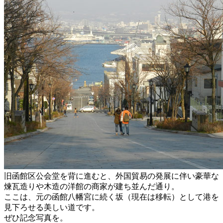
旧函館区公会堂を背に進むと、外国貿易の発展に伴い豪華な
煉瓦造りや木造の洋館の商家が建ち並んだ通り。
ここは、元の函館八幡宮に続く坂（現在は移転）として港を
見下ろせる美しい道です。
ぜひ記念写真を。