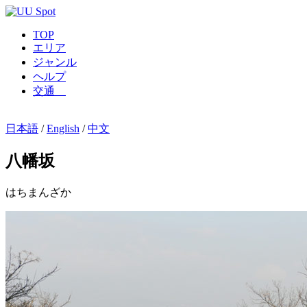
TOP
エリア
ジャンル
ヘルプ
交通
日本語
/
English
/
中文
八幡坂
はちまんざか