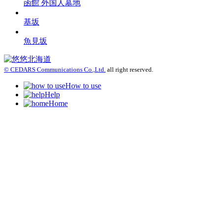
函館 外国人墓地
基坂
魚見坂
© CEDARS Communications Co.,Ltd.
all right reserved.
How to use
Help
Home